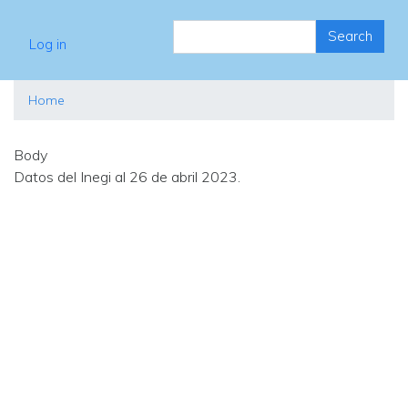
Search
User account menu
Search
Log in
Home
Body
Datos del Inegi al 26 de abril 2023.