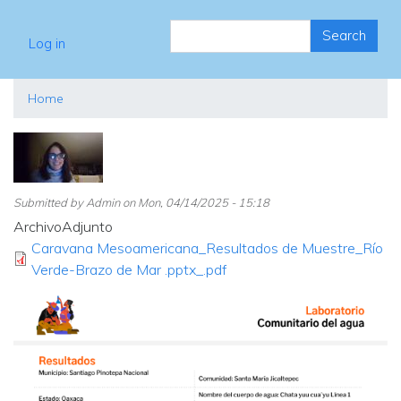
Search
User account menu
Search
Log in
Home
Submitted by
Admin
on
Mon, 04/14/2025 - 15:18
ArchivoAdjunto
Caravana Mesoamericana_Resultados de Muestre_Río
Verde-Brazo de Mar .pptx_.pdf